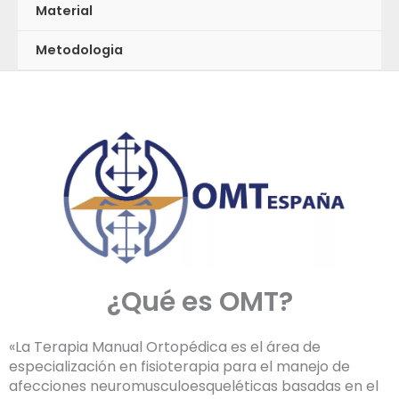
Material
Metodologia
I
n
s
t
a
g
r
a
m
¿Qué es OMT?
«La Terapia Manual Ortopédica es el área de
especialización en fisioterapia para el manejo de
afecciones neuromusculoesqueléticas basadas en el