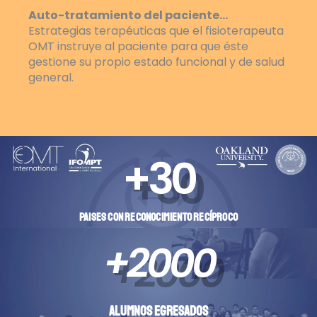
Auto-tratamiento del paciente…
Estrategias terapéuticas que el fisioterapeuta
OMT instruye al paciente para que éste
gestione su propio estado funcional y de salud
general.
+
30
PAISES CON RECONOCIMIENTO RECÍPROCO
+
2000
ALUMNOS EGRESADOS